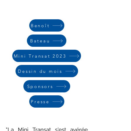
Benoît
Bateau
Mini Transat 2023
Dessin du mois
Sponsors
Presse
"La Mini Transat s'est avérée