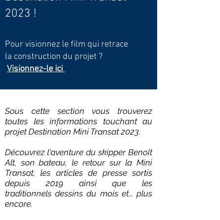
2023 !
Pour
visionnez
le film qui ret
race
la construction
du
projet
?
Visionnez-
le ici
Sous cette section vous trouverez
toutes les informations touchant au
projet Destination Mini Transat 2023.
Découvrez l'aventure du skipper
Benoît
Alt
, son
bateau
,
le retour sur la Mini
Transat
, les
articles
de
presse
sortis
depuis 2019 ainsi que les
traditionnels
dessins du mois
et...
plus
encore.