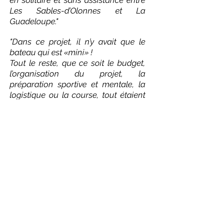
en solitaire et sans assistance entre
Les Sables-d’Olonnes et La
Guadeloupe."
"Dans ce projet, il n’y avait que le
bateau qui est «mini» !
Tout le reste, que ce soit le budget,
l’organisation du projet, la
préparation sportive et mentale, la
logistique ou la course, tout étaient
en format XL."
" Une aventure humaine, sportive,
entrepreneurial et financière et hors
du commun!"