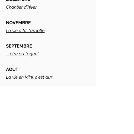
Chantier d'hiver
NOVEMBRE
La vie à la Turballe
SEPTEMBRE
... être au taquet
AOÛT
La vie en Mini, c'est dur
JUILLET
Des débuts en course
JUIN
Dans la cours des grands